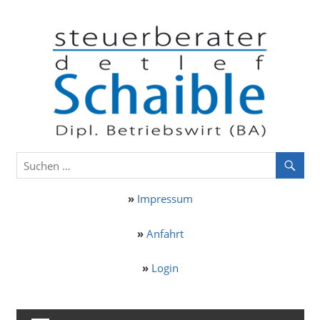
Zum
St
Inhalt
springen
De
Sc
aus
Ostelsheim
»
Impressum
»
Anfahrt
»
Login