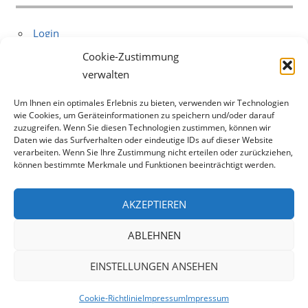
Login
Anfahrt
Cookie-Zustimmung
Datenschutz
verwalten
Um Ihnen ein optimales Erlebnis zu bieten, verwenden wir Technologien
DER SCHNELLE KONTAKT:
wie Cookies, um Geräteinformationen zu speichern und/oder darauf
zuzugreifen. Wenn Sie diesen Technologien zustimmen, können wir
Daten wie das Surfverhalten oder eindeutige IDs auf dieser Website
Steuerberater
verarbeiten. Wenn Sie Ihre Zustimmung nicht erteilen oder zurückziehen,
Detlef Schaible
können bestimmte Merkmale und Funktionen beeinträchtigt werden.
Sonnenbergstr. 17/1
75395 Ostelsheim
AKZEPTIEREN
tel.: 0 70 33 – 5 47 75
ABLEHNEN
info@schaible-steuerberater.de
EINSTELLUNGEN ANSEHEN
WordPress Theme: Beetle by ThemeZee.
Cookie-Richtlinie
Impressum
Impressum