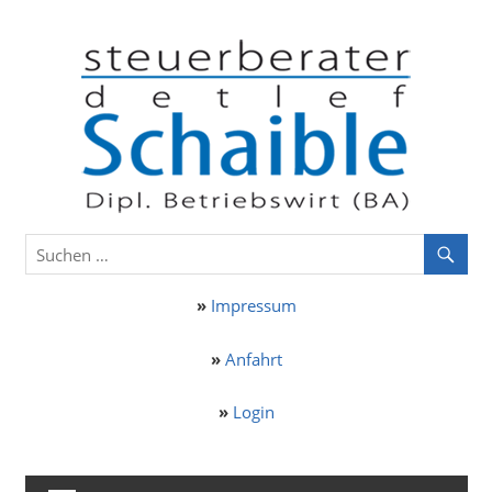
Zum
St
Inhalt
springen
De
Sc
aus
Ostelsheim
»
Impressum
»
Anfahrt
»
Login